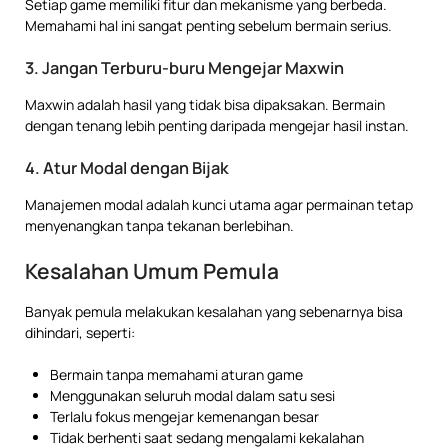
Setiap game memiliki fitur dan mekanisme yang berbeda.
Memahami hal ini sangat penting sebelum bermain serius.
3. Jangan Terburu-buru Mengejar Maxwin
Maxwin adalah hasil yang tidak bisa dipaksakan. Bermain
dengan tenang lebih penting daripada mengejar hasil instan.
4. Atur Modal dengan Bijak
Manajemen modal adalah kunci utama agar permainan tetap
menyenangkan tanpa tekanan berlebihan.
Kesalahan Umum Pemula
Banyak pemula melakukan kesalahan yang sebenarnya bisa
dihindari, seperti:
Bermain tanpa memahami aturan game
Menggunakan seluruh modal dalam satu sesi
Terlalu fokus mengejar kemenangan besar
Tidak berhenti saat sedang mengalami kekalahan