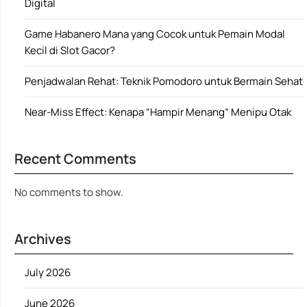
Digital
Game Habanero Mana yang Cocok untuk Pemain Modal
Kecil di Slot Gacor?
Penjadwalan Rehat: Teknik Pomodoro untuk Bermain Sehat
Near-Miss Effect: Kenapa “Hampir Menang” Menipu Otak
Recent Comments
No comments to show.
Archives
July 2026
June 2026