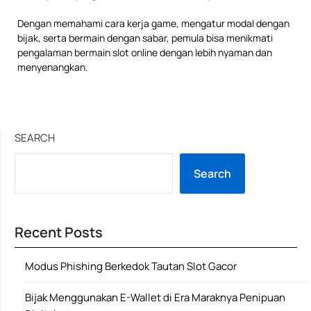
Dengan memahami cara kerja game, mengatur modal dengan
bijak, serta bermain dengan sabar, pemula bisa menikmati
pengalaman bermain slot online dengan lebih nyaman dan
menyenangkan.
SEARCH
Search
Recent Posts
Modus Phishing Berkedok Tautan Slot Gacor
Bijak Menggunakan E-Wallet di Era Maraknya Penipuan