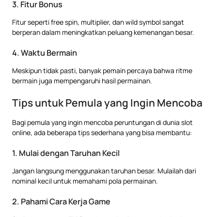
3. Fitur Bonus
Fitur seperti free spin, multiplier, dan wild symbol sangat
berperan dalam meningkatkan peluang kemenangan besar.
4. Waktu Bermain
Meskipun tidak pasti, banyak pemain percaya bahwa ritme
bermain juga mempengaruhi hasil permainan.
Tips untuk Pemula yang Ingin Mencoba
Bagi pemula yang ingin mencoba peruntungan di dunia slot
online, ada beberapa tips sederhana yang bisa membantu:
1. Mulai dengan Taruhan Kecil
Jangan langsung menggunakan taruhan besar. Mulailah dari
nominal kecil untuk memahami pola permainan.
2. Pahami Cara Kerja Game