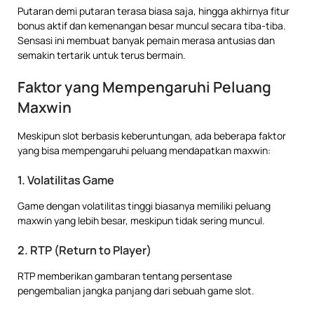
Putaran demi putaran terasa biasa saja, hingga akhirnya fitur
bonus aktif dan kemenangan besar muncul secara tiba-tiba.
Sensasi ini membuat banyak pemain merasa antusias dan
semakin tertarik untuk terus bermain.
Faktor yang Mempengaruhi Peluang
Maxwin
Meskipun slot berbasis keberuntungan, ada beberapa faktor
yang bisa mempengaruhi peluang mendapatkan maxwin:
1. Volatilitas Game
Game dengan volatilitas tinggi biasanya memiliki peluang
maxwin yang lebih besar, meskipun tidak sering muncul.
2. RTP (Return to Player)
RTP memberikan gambaran tentang persentase
pengembalian jangka panjang dari sebuah game slot.