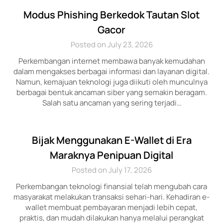
Modus Phishing Berkedok Tautan Slot
Gacor
Posted on July 23, 2026
Perkembangan internet membawa banyak kemudahan
dalam mengakses berbagai informasi dan layanan digital.
Namun, kemajuan teknologi juga diikuti oleh munculnya
berbagai bentuk ancaman siber yang semakin beragam.
Salah satu ancaman yang sering terjadi…
Bijak Menggunakan E-Wallet di Era
Maraknya Penipuan Digital
Posted on July 17, 2026
Perkembangan teknologi finansial telah mengubah cara
masyarakat melakukan transaksi sehari-hari. Kehadiran e-
wallet membuat pembayaran menjadi lebih cepat,
praktis, dan mudah dilakukan hanya melalui perangkat